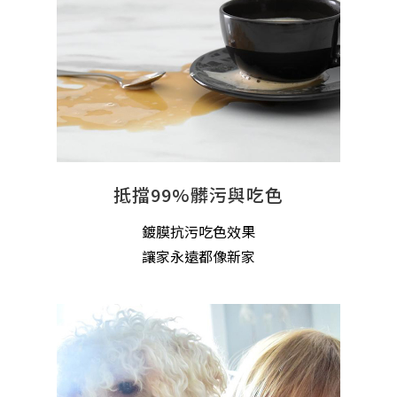
抵擋99%髒污與吃色
鍍膜抗污吃色效果
讓家永遠都像新家