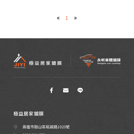
1
極益居家鍍膜
高雄市鼓山區裕誠路1023號